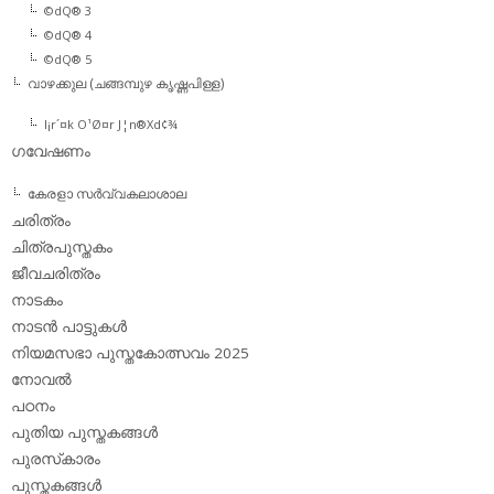
©dQ® 3
©dQ® 4
©dQ® 5
വാഴക്കുല (ചങ്ങമ്പുഴ കൃഷ്ണപിള്ള)
l¡r´¤k O¹Ø¤r J¦n®Xd¢¾
ഗവേഷണം
കേരളാ സര്‍വ്വകലാശാല
ചരിത്രം
ചിത്രപുസ്തകം
ജീവചരിത്രം
നാടകം
നാടന്‍ പാട്ടുകള്‍
നിയമസഭാ പുസ്തകോത്സവം 2025
നോവല്‍
പഠനം
പുതിയ പുസ്തകങ്ങള്‍
പുരസ്‌കാരം
പുസ്തകങ്ങള്‍