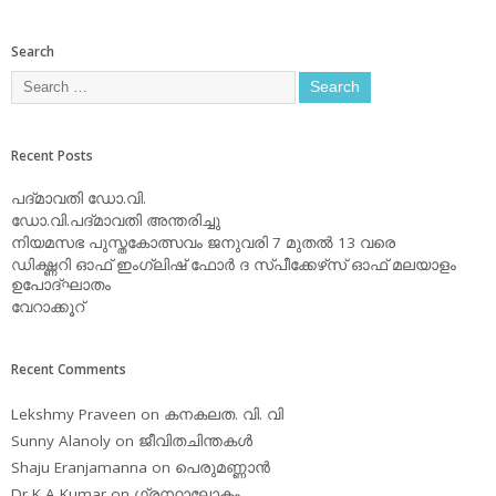
Search
Recent Posts
പദ്മാവതി ഡോ.വി.
ഡോ.വി.പദ്മാവതി അന്തരിച്ചു
നിയമസഭ പുസ്തകോത്സവം ജനുവരി 7 മുതല്‍ 13 വരെ
ഡിക്ഷ്ണറി ഓഫ് ഇംഗ്ലിഷ് ഫോര്‍ ദ സ്പീക്കേഴ്‌സ് ഓഫ് മലയാളം
ഉപോദ്ഘാതം
വേറാക്കൂറ്
Recent Comments
Lekshmy Praveen
on
കനകലത. വി. വി
Sunny Alanoly
on
ജീവിതചിന്തകള്‍
Shaju Eranjamanna
on
പെരുമണ്ണാന്‍
Dr K A Kumar
on
ഗ്രന്ഥാലോകം