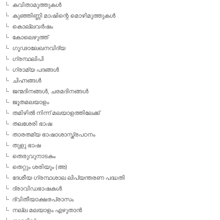
കവിതാമുത്തുകള്‍
കുഞ്ഞിണ്ണി മാഷിന്റെ മൊഴിമുത്തുകള്‍
കൊല്ലവര്‍ഷം
കോലെഴുത്ത്
ഗൂഢാലേഖനവിദ്യ
ഗ്രന്ഥലിപി
ഗ്രാമ്യ പദങ്ങള്‍
ചിഹ്നങ്ങള്‍
ജന്മദിനങ്ങള്‍, ചരമദിനങ്ങള്‍
ജൂതമലയാളം
തമിഴില്‍ നിന്ന് മലയാളത്തിലേക്ക്
തലശേരി ഭാഷ
താരതമ്യ ഭാഷാശാസ്ത്രപഠനം
തുളു ഭാഷ
തെരുവുനാടകം
തെറ്റും ശരിയും (അ)
ദേശീയ ഗ്രന്ഥശാല ലിപ്യന്തരണ പദ്ധതി
ദ്രാവിഡഭാഷകള്‍
ദ്വിതീയാക്ഷരപ്രാസം
നല്ല മലയാളം എഴുതാന്‍