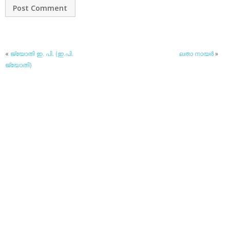
«
ജ്യോതി ഇ. പി. (ഇ.പി.
ലതാ നായര്‍
»
ജ്യോതി)