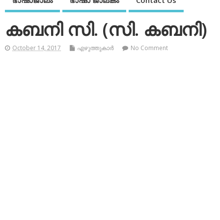
ഭാഷാജാലം
ഭാഷാ ജാലകം
Contact Us
കബനി സി. (സി. കബനി)
October 14, 2017
എഴുത്തുകാര്‍
No Comment