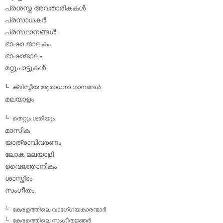
പ്രശസ്ത അവതാരികകള്‍
പ്രസാധകര്‍
പ്രസ്ഥാനങ്ങള്‍
ഭാഷാ ജാലകം
ഭാഷാജാലം
മറ്റുപാട്ടുകള്‍
ക്രിസ്തീയ ആരാധനാ ഗാനങ്ങള്‍
മലയാളം
തെറ്റും ശരിയും
മാസിക
യാത്രാവിവരണം
ലോക മലയാളി
വൈജ്ഞാനികം
ശാസ്ത്രം
സംഗീതം
കേരളത്തിലെ വാഗേ്ഗയകാരന്മാര്‍
കേരളത്തിലെ സംഗീതജ്ഞര്‍