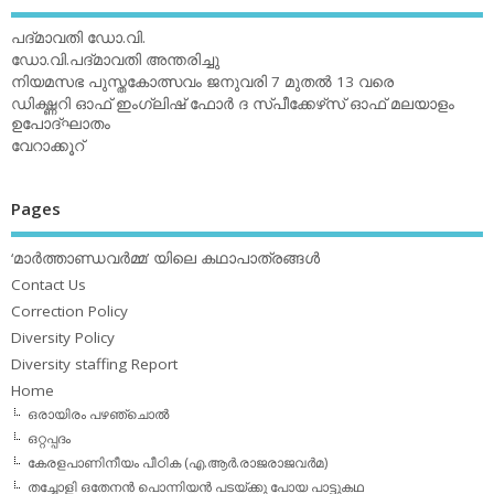
പദ്മാവതി ഡോ.വി.
ഡോ.വി.പദ്മാവതി അന്തരിച്ചു
നിയമസഭ പുസ്തകോത്സവം ജനുവരി 7 മുതല്‍ 13 വരെ
ഡിക്ഷ്ണറി ഓഫ് ഇംഗ്ലിഷ് ഫോര്‍ ദ സ്പീക്കേഴ്‌സ് ഓഫ് മലയാളം
ഉപോദ്ഘാതം
വേറാക്കൂറ്
Pages
‘മാര്‍ത്താണ്ഡവര്‍മ്മ’ യിലെ കഥാപാത്രങ്ങള്‍
Contact Us
Correction Policy
Diversity Policy
Diversity staffing Report
Home
ഒരായിരം പഴഞ്ചൊല്‍
ഒറ്റപ്പദം
കേരളപാണിനീയം പീഠിക (എ.ആര്‍.രാജരാജവര്‍മ)
തച്ചോളി ഒതേനൻ പൊന്നിയൻ പടയ്‌ക്കു പോയ പാട്ടുകഥ