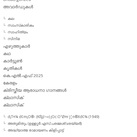
അവാര്‍ഡുകള്‍
കല
സാംസ്‌കാരികം
സാഹിത്യം
സിനിമ
എഴുത്തുകാര്‍
കഥ
കാര്‍ട്ടൂണ്‍
കൃതികള്‍
കെ.എല്‍.എഫ് 2025
കേരളം
ക്രിസ്തീയ ആരാധനാ ഗാനങ്ങള്‍
ക്ലാസിക്‌
ക്ലാസിക്
d¡T¤¼ d¢m¡O®- (KßJ¡l¬«) jOc:O¹Ø¤r J¦n®Xd¢¾ (1949)
അതുമിതും (ഉള്ളൂര്‍ എസ്.പരമേശ്വരയ്യര്‍)
അദ്ധ്യാത്മ രാമായണം കിളിപ്പാട്ട്‌