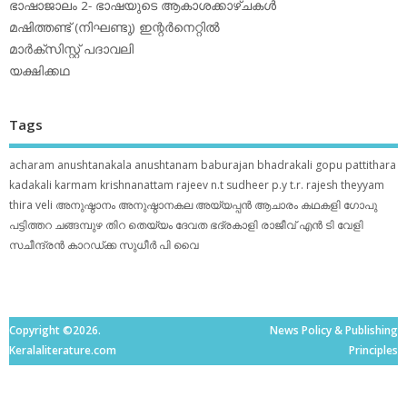
ഭാഷാജാലം 2- ഭാഷയുടെ ആകാശക്കാഴ്ചകള്‍
മഷിത്തണ്ട് (നിഘണ്ടു) ഇന്റര്‍നെറ്റില്‍
മാര്‍ക്‌സിസ്റ്റ് പദാവലി
യക്ഷിക്കഥ
Tags
acharam
anushtanakala
anushtanam
baburajan
bhadrakali
gopu pattithara
kadakali
karmam
krishnanattam
rajeev n.t
sudheer p.y
t.r. rajesh
theyyam
thira
veli
അനുഷ്ഠാനം
അനുഷ്ഠാനകല
അയ്യപ്പന്‍
ആചാരം
കഥകളി
ഗോപു
പട്ടിത്തറ
ചങ്ങമ്പുഴ
തിറ
തെയ്യം
ദേവത
ഭദ്രകാളി
രാജീവ് എൻ ടി
വേളി
സചീന്ദ്രന്‍ കാറഡ്ക്ക
സുധീര്‍ പി വൈ
Copyright ©2026.
News Policy & Publishing
Keralaliterature.com
Principles