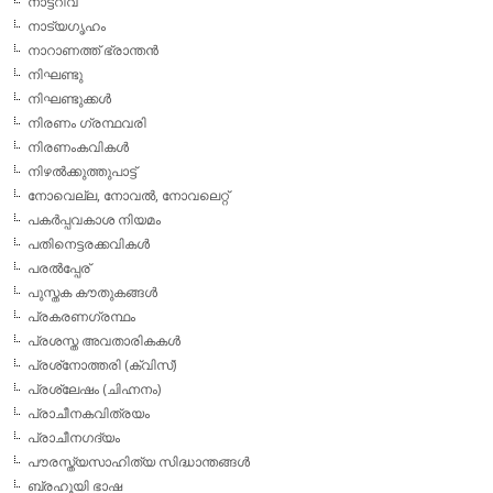
നാട്ടറിവ്
നാട്യഗൃഹം
നാറാണത്ത് ഭ്രാന്തന്‍
നിഘണ്ടു
നിഘണ്ടുക്കള്‍
നിരണം ഗ്രന്ഥവരി
നിരണംകവികള്‍
നിഴല്‍ക്കുത്തുപാട്ട്
നോവെല്ല, നോവല്‍, നോവലെറ്റ്
പകര്‍പ്പവകാശ നിയമം
പതിനെട്ടരക്കവികള്‍
പരല്‍പ്പേര്
പുസ്തക കൗതുകങ്ങള്‍
പ്രകരണഗ്രന്ഥം
പ്രശസ്ത അവതാരികകള്‍
പ്രശ്‌നോത്തരി (ക്വിസ്)
പ്രശ്ലേഷം (ചിഹ്നനം)
പ്രാചീനകവിത്രയം
പ്രാചീനഗദ്യം
പൗരസ്ത്യസാഹിത്യ സിദ്ധാന്തങ്ങള്‍
ബ്രഹൂയി ഭാഷ