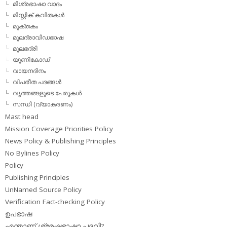
മിശ്രഭാഷാ വാദം
മിസ്റ്റിക് കവിതകള്‍
മുക്തകം
മൂലദ്രാവിഡഭാഷ
മൂലഭദ്രി
യൂണികോഡ്
വായനദിനം
വിപരീത പദങ്ങള്‍
വൃത്തങ്ങളുടെ പേരുകള്‍
സന്ധി (വ്യാകരണം)
Mast head
Mission Coverage Priorities Policy
News Policy & Publishing Principles
No Bylines Policy
Policy
Publishing Principles
UnNamed Source Policy
Verification Fact-checking Policy
ഉപഭാഷ
എന്താണ് ശ്രേഷ്ഠഭാഷാ പദവി?