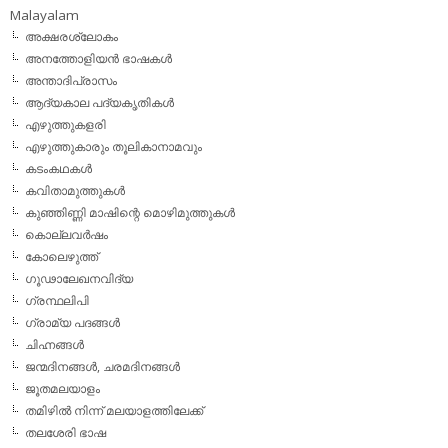
Malayalam
അക്ഷരശ്ലോകം
അനത്തോളിയന്‍ ഭാഷകള്‍
അന്താദിപ്രാസം
ആദ്യകാല പദ്യകൃതികള്‍
എഴുത്തുകളരി
എഴുത്തുകാരും തൂലികാനാമവും
കടംകഥകള്‍
കവിതാമുത്തുകള്‍
കുഞ്ഞിണ്ണി മാഷിന്റെ മൊഴിമുത്തുകള്‍
കൊല്ലവര്‍ഷം
കോലെഴുത്ത്
ഗൂഢാലേഖനവിദ്യ
ഗ്രന്ഥലിപി
ഗ്രാമ്യ പദങ്ങള്‍
ചിഹ്നങ്ങള്‍
ജന്മദിനങ്ങള്‍, ചരമദിനങ്ങള്‍
ജൂതമലയാളം
തമിഴില്‍ നിന്ന് മലയാളത്തിലേക്ക്
തലശേരി ഭാഷ