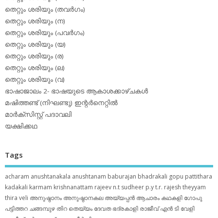
തെറ്റും ശരിയും (തവര്‍ഗം)
തെറ്റും ശരിയും (ന)
തെറ്റും ശരിയും (പവര്‍ഗം)
തെറ്റും ശരിയും (യ)
തെറ്റും ശരിയും (ര)
തെറ്റും ശരിയും (ല)
തെറ്റും ശരിയും (വ)
ഭാഷാജാലം 2- ഭാഷയുടെ ആകാശക്കാഴ്ചകള്‍
മഷിത്തണ്ട് (നിഘണ്ടു) ഇന്റര്‍നെറ്റില്‍
മാര്‍ക്‌സിസ്റ്റ് പദാവലി
യക്ഷിക്കഥ
Tags
acharam
anushtanakala
anushtanam
baburajan
bhadrakali
gopu pattithara
kadakali
karmam
krishnanattam
rajeev n.t
sudheer p.y
t.r. rajesh
theyyam
thira
veli
അനുഷ്ഠാനം
അനുഷ്ഠാനകല
അയ്യപ്പന്‍
ആചാരം
കഥകളി
ഗോപു
പട്ടിത്തറ
ചങ്ങമ്പുഴ
തിറ
തെയ്യം
ദേവത
ഭദ്രകാളി
രാജീവ് എൻ ടി
വേളി