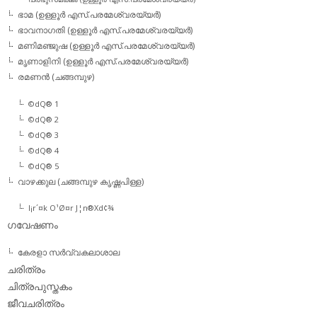
ഭാമ (ഉള്ളൂര്‍ എസ്.പരമേശ്വരയ്യര്‍)
ഭാവനാഗതി (ഉള്ളൂര്‍ എസ്.പരമേശ്വരയ്യര്‍)
മണിമഞ്ജുഷ (ഉള്ളൂര്‍ എസ്.പരമേശ്വരയ്യര്‍)
മൃണാളിനി (ഉള്ളൂര്‍ എസ്.പരമേശ്വരയ്യര്‍)
രമണന്‍ (ചങ്ങമ്പുഴ)
©dQ® 1
©dQ® 2
©dQ® 3
©dQ® 4
©dQ® 5
വാഴക്കുല (ചങ്ങമ്പുഴ കൃഷ്ണപിള്ള)
l¡r´¤k O¹Ø¤r J¦n®Xd¢¾
ഗവേഷണം
കേരളാ സര്‍വ്വകലാശാല
ചരിത്രം
ചിത്രപുസ്തകം
ജീവചരിത്രം