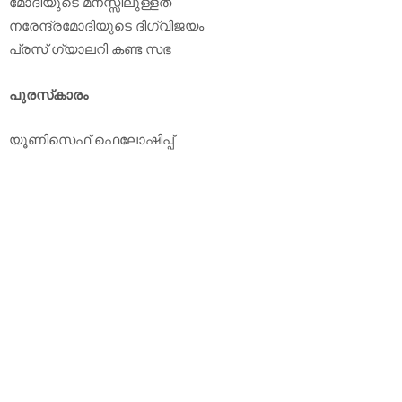
മോദിയുടെ മനസ്സിലുള്ളത്
നരേന്ദ്രമോദിയുടെ ദിഗ്വിജയം
പ്രസ് ഗ്യാലറി കണ്ട സഭ
പുരസ്‌കാരം
യൂണിസെഫ് ഫെലോഷിപ്പ്