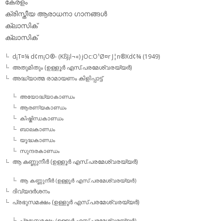
കേരളം
ക്രിസ്തീയ ആരാധനാ ഗാനങ്ങള്‍
ക്ലാസിക്‌
ക്ലാസിക്
d¡T¤¼ d¢m¡O®- (KßJ¡l¬«) jOc:O¹Ø¤r J¦n®Xd¢¾ (1949)
അതുമിതും (ഉള്ളൂര്‍ എസ്.പരമേശ്വരയ്യര്‍)
അദ്ധ്യാത്മ രാമായണം കിളിപ്പാട്ട്‌
അയോദ്ധ്യാകാണ്ഡം
ആരണ്യകാണ്ഡം
കിഷ്കിന്ധകാണ്ഡം
ബാലകാണ്ഡം
യൂദ്ധകാണ്ഡം
സുന്ദരകാണ്ഡം
ആ കണ്ണുനീര്‍ (ഉള്ളൂര്‍ എസ്.പരമേശ്വരയ്യര്‍)
ആ കണ്ണുനീര്‍ (ഉള്ളൂര്‍ എസ്.പരമേശ്വരയ്യര്‍)
ദിവ്യദര്‍ശനം
പ്രഭുസമക്ഷം (ഉള്ളൂര്‍ എസ്.പരമേശ്വരയ്യര്‍)
പ്രഭുസമക്ഷം (ഉള്ളൂര്‍ എസ്.പരമേശ്വരയ്യര്‍)