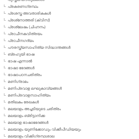
പ്രകരണഗ്രന്ഥം
പ്രശസ്ത അവതാരികകള്‍
പ്രശ്‌നോത്തരി (ക്വിസ്)
പ്രശ്ലേഷം (ചിഹ്നനം)
പ്രാചീനകവിത്രയം
പ്രാചീനഗദ്യം
പൗരസ്ത്യസാഹിത്യ സിദ്ധാന്തങ്ങള്‍
ബ്രഹൂയി ഭാഷ
ഭാഷ എന്നാല്‍
ഭാഷാ ഭേദങ്ങള്‍
ഭാഷാപഠനചരിത്രം
മണിഗ്രാമം
മണിപ്രവാള ലഘുകാവ്യങ്ങള്‍
മണിപ്രവാളസാഹിത്യം
മതിലകം രേഖകള്‍
മലയാളം അച്ചടിയുടെ ചരിത്രം
മലയാളം ബ്രിട്ടാനിക്ക
മലയാള ഭാഷാഭേദങ്ങള്‍
മലയാളം യൂണിക്കോഡും വിക്കീപീഡിയയും
മലയാളം വിക്കിഗ്രന്ഥശാല