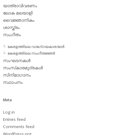
യാത്രാവിവരണം
ലോക മലയാളി
വൈജ്ഞാനികം
ശാസ്ത്രം
സംഗീതം
കേരളത്തിലെ വാഗേ്ഗയകാരന്മാര്‍
കേരളത്തിലെ സംഗീതജ്ഞര്‍
സംഘടനകള്‍
സംസ്‌കാരമുദ്രകള്‍
സിനിമാഗാനം
സ്ഥാപനം
Meta
Log in
Entries feed
Comments feed
WordPress.org