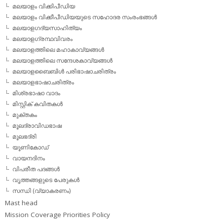
മലയാളം വിക്കിപീഡിയ
മലയാളം വിക്കീപീഡിയയുടെ സഹോദര സംരംഭങ്ങള്‍
മലയാളഗദ്യസാഹിത്യം
മലയാളഗ്രന്ഥവിവരം
മലയാളത്തിലെ മഹാകാവ്യങ്ങള്‍
മലയാളത്തിലെ സന്ദേശകാവ്യങ്ങള്‍
മലയാളബൈബിള്‍ പരിഭാഷാചരിത്രം
മലയാളഭാഷാചരിത്രം
മിശ്രഭാഷാ വാദം
മിസ്റ്റിക് കവിതകള്‍
മുക്തകം
മൂലദ്രാവിഡഭാഷ
മൂലഭദ്രി
യൂണികോഡ്
വായനദിനം
വിപരീത പദങ്ങള്‍
വൃത്തങ്ങളുടെ പേരുകള്‍
സന്ധി (വ്യാകരണം)
Mast head
Mission Coverage Priorities Policy