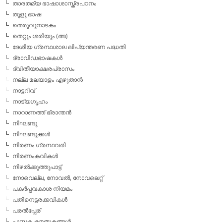
താരതമ്യ ഭാഷാശാസ്ത്രപഠനം
തുളു ഭാഷ
തെരുവുനാടകം
തെറ്റും ശരിയും (അ)
ദേശീയ ഗ്രന്ഥശാല ലിപ്യന്തരണ പദ്ധതി
ദ്രാവിഡഭാഷകള്‍
ദ്വിതീയാക്ഷരപ്രാസം
നല്ല മലയാളം എഴുതാന്‍
നാട്ടറിവ്
നാട്യഗൃഹം
നാറാണത്ത് ഭ്രാന്തന്‍
നിഘണ്ടു
നിഘണ്ടുക്കള്‍
നിരണം ഗ്രന്ഥവരി
നിരണംകവികള്‍
നിഴല്‍ക്കുത്തുപാട്ട്
നോവെല്ല, നോവല്‍, നോവലെറ്റ്
പകര്‍പ്പവകാശ നിയമം
പതിനെട്ടരക്കവികള്‍
പരല്‍പ്പേര്
പുസ്തക കൗതുകങ്ങള്‍