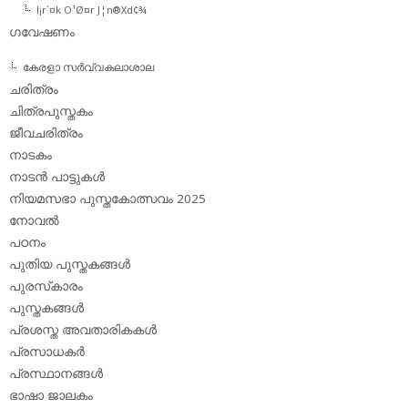
l¡r´¤k O¹Ø¤r J¦n®Xd¢¾
ഗവേഷണം
കേരളാ സര്‍വ്വകലാശാല
ചരിത്രം
ചിത്രപുസ്തകം
ജീവചരിത്രം
നാടകം
നാടന്‍ പാട്ടുകള്‍
നിയമസഭാ പുസ്തകോത്സവം 2025
നോവല്‍
പഠനം
പുതിയ പുസ്തകങ്ങള്‍
പുരസ്‌കാരം
പുസ്തകങ്ങള്‍
പ്രശസ്ത അവതാരികകള്‍
പ്രസാധകര്‍
പ്രസ്ഥാനങ്ങള്‍
ഭാഷാ ജാലകം