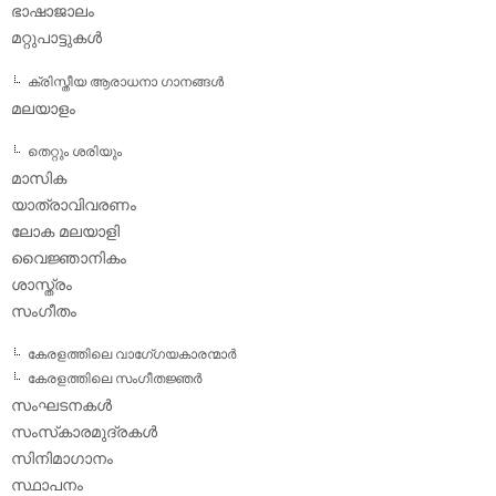
ഭാഷാജാലം
മറ്റുപാട്ടുകള്‍
ക്രിസ്തീയ ആരാധനാ ഗാനങ്ങള്‍
മലയാളം
തെറ്റും ശരിയും
മാസിക
യാത്രാവിവരണം
ലോക മലയാളി
വൈജ്ഞാനികം
ശാസ്ത്രം
സംഗീതം
കേരളത്തിലെ വാഗേ്ഗയകാരന്മാര്‍
കേരളത്തിലെ സംഗീതജ്ഞര്‍
സംഘടനകള്‍
സംസ്‌കാരമുദ്രകള്‍
സിനിമാഗാനം
സ്ഥാപനം