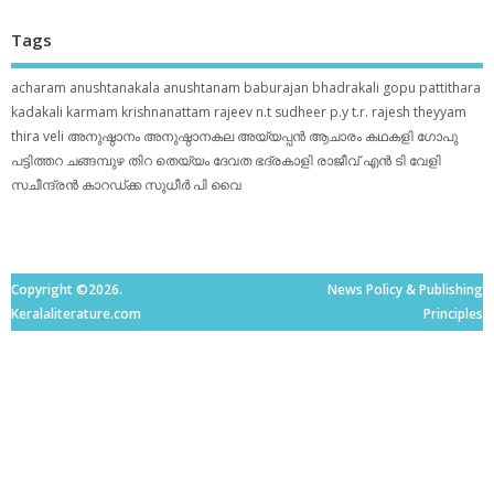
Tags
acharam
anushtanakala
anushtanam
baburajan
bhadrakali
gopu pattithara
kadakali
karmam
krishnanattam
rajeev n.t
sudheer p.y
t.r. rajesh
theyyam
thira
veli
അനുഷ്ഠാനം
അനുഷ്ഠാനകല
അയ്യപ്പന്‍
ആചാരം
കഥകളി
ഗോപു
പട്ടിത്തറ
ചങ്ങമ്പുഴ
തിറ
തെയ്യം
ദേവത
ഭദ്രകാളി
രാജീവ് എൻ ടി
വേളി
സചീന്ദ്രന്‍ കാറഡ്ക്ക
സുധീര്‍ പി വൈ
Copyright ©2026.
News Policy & Publishing
Keralaliterature.com
Principles