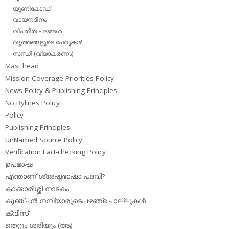
യൂണികോഡ്
വായനദിനം
വിപരീത പദങ്ങള്‍
വൃത്തങ്ങളുടെ പേരുകള്‍
സന്ധി (വ്യാകരണം)
Mast head
Mission Coverage Priorities Policy
News Policy & Publishing Principles
No Bylines Policy
Policy
Publishing Principles
UnNamed Source Policy
Verification Fact-checking Policy
ഉപഭാഷ
എന്താണ് ശ്രേഷ്ഠഭാഷാ പദവി?
കാക്കാരിശ്ശി നാടകം
കുഞ്ചന്‍ നമ്പ്യാരുടെപഴഞ്ചൊല്ലുകള്‍
ക്വിസ്
തെറ്റും ശരിയും (ആ)