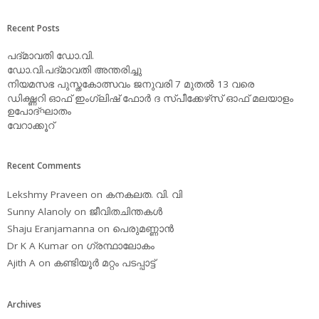
Recent Posts
പദ്മാവതി ഡോ.വി.
ഡോ.വി.പദ്മാവതി അന്തരിച്ചു
നിയമസഭ പുസ്തകോത്സവം ജനുവരി 7 മുതല്‍ 13 വരെ
ഡിക്ഷ്ണറി ഓഫ് ഇംഗ്ലിഷ് ഫോര്‍ ദ സ്പീക്കേഴ്‌സ് ഓഫ് മലയാളം
ഉപോദ്ഘാതം
വേറാക്കൂറ്
Recent Comments
Lekshmy Praveen
on
കനകലത. വി. വി
Sunny Alanoly
on
ജീവിതചിന്തകള്‍
Shaju Eranjamanna
on
പെരുമണ്ണാന്‍
Dr K A Kumar
on
ഗ്രന്ഥാലോകം
Ajith A
on
കണ്ടിയൂര്‍ മറ്റം പടപ്പാട്ട്‌
Archives