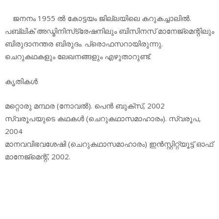
ജനനം 1955 ല്‍ കോട്ടയം ജില്ലയിലെ കറുകച്ചാലില്‍.
പബ്ലിക് അഡ്മിനിസ്‌ട്രേഷനിലും ബിസിനസ് മാനേജ്‌മെന്റിലും
ബിരുദാനന്തര ബിരുദം. പ്രൊഫസറായിരുന്നു.
ചെറുകഥകളും ലേഖനങ്ങളും എഴുതാറുണ്ട്.
കൃതികള്‍
മറ്റൊരു മന്ഥര (നോവല്‍). പെന്‍ ബുക്‌സ്, 2002
സ്വരൂപയുടെ കഥകള്‍ (ചെറുകഥാസമാഹാരം). സ്വരൂപ,
2004
മാനവവിഭവശേഷി (ചെറുകഥാസമാഹാരം) ഇന്‍സ്റ്റിറ്റ്യൂട്ട് ഓഫ്
മാനേജ്‌മെന്റ്, 2002.