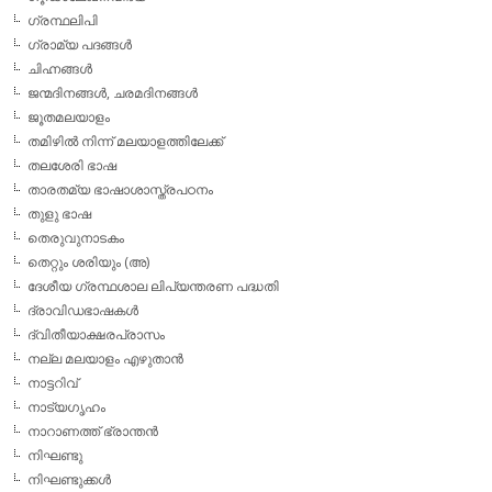
ഗ്രന്ഥലിപി
ഗ്രാമ്യ പദങ്ങള്‍
ചിഹ്നങ്ങള്‍
ജന്മദിനങ്ങള്‍, ചരമദിനങ്ങള്‍
ജൂതമലയാളം
തമിഴില്‍ നിന്ന് മലയാളത്തിലേക്ക്
തലശേരി ഭാഷ
താരതമ്യ ഭാഷാശാസ്ത്രപഠനം
തുളു ഭാഷ
തെരുവുനാടകം
തെറ്റും ശരിയും (അ)
ദേശീയ ഗ്രന്ഥശാല ലിപ്യന്തരണ പദ്ധതി
ദ്രാവിഡഭാഷകള്‍
ദ്വിതീയാക്ഷരപ്രാസം
നല്ല മലയാളം എഴുതാന്‍
നാട്ടറിവ്
നാട്യഗൃഹം
നാറാണത്ത് ഭ്രാന്തന്‍
നിഘണ്ടു
നിഘണ്ടുക്കള്‍