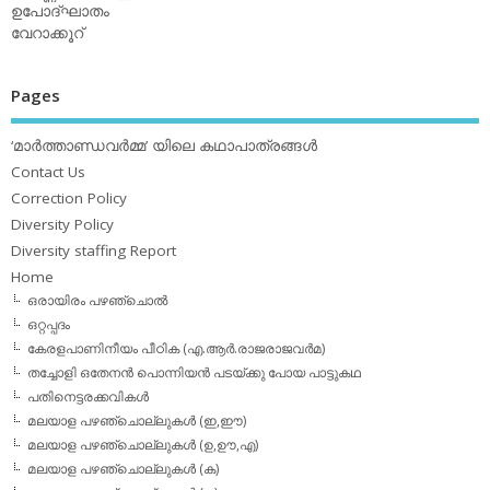
ഉപോദ്ഘാതം
വേറാക്കൂറ്
Pages
‘മാര്‍ത്താണ്ഡവര്‍മ്മ’ യിലെ കഥാപാത്രങ്ങള്‍
Contact Us
Correction Policy
Diversity Policy
Diversity staffing Report
Home
ഒരായിരം പഴഞ്ചൊല്‍
ഒറ്റപ്പദം
കേരളപാണിനീയം പീഠിക (എ.ആര്‍.രാജരാജവര്‍മ)
തച്ചോളി ഒതേനൻ പൊന്നിയൻ പടയ്‌ക്കു പോയ പാട്ടുകഥ
പതിനെട്ടരക്കവികള്‍
മലയാള പഴഞ്ചൊല്ലുകള്‍ (ഇ,ഈ)
മലയാള പഴഞ്ചൊല്ലുകള്‍ (ഉ,ഊ,എ)
മലയാള പഴഞ്ചൊല്ലുകള്‍ (ക)