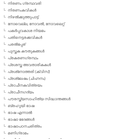
നിരണം ഗ്രന്ഥവരി
നിരണംകവികള്‍
നിഴല്‍ക്കുത്തുപാട്ട്
നോവെല്ല, നോവല്‍, നോവലെറ്റ്
പകര്‍പ്പവകാശ നിയമം
പതിനെട്ടരക്കവികള്‍
പരല്‍പ്പേര്
പുസ്തക കൗതുകങ്ങള്‍
പ്രകരണഗ്രന്ഥം
പ്രശസ്ത അവതാരികകള്‍
പ്രശ്‌നോത്തരി (ക്വിസ്)
പ്രശ്ലേഷം (ചിഹ്നനം)
പ്രാചീനകവിത്രയം
പ്രാചീനഗദ്യം
പൗരസ്ത്യസാഹിത്യ സിദ്ധാന്തങ്ങള്‍
ബ്രഹൂയി ഭാഷ
ഭാഷ എന്നാല്‍
ഭാഷാ ഭേദങ്ങള്‍
ഭാഷാപഠനചരിത്രം
മണിഗ്രാമം