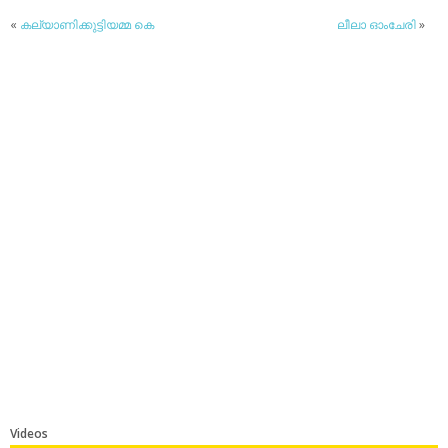
«
കല്യാണിക്കുട്ടിയമ്മ കെ
ലീലാ ഓംചേരി
»
Videos