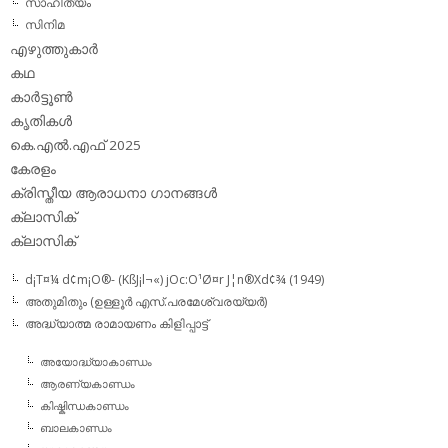
സാഹിത്യം
സിനിമ
എഴുത്തുകാര്‍
കഥ
കാര്‍ട്ടൂണ്‍
കൃതികള്‍
കെ.എല്‍.എഫ് 2025
കേരളം
ക്രിസ്തീയ ആരാധനാ ഗാനങ്ങള്‍
ക്ലാസിക്‌
ക്ലാസിക്
d¡T¤¼ d¢m¡O®- (KßJ¡l¬«) jOc:O¹Ø¤r J¦n®Xd¢¾ (1949)
അതുമിതും (ഉള്ളൂര്‍ എസ്.പരമേശ്വരയ്യര്‍)
അദ്ധ്യാത്മ രാമായണം കിളിപ്പാട്ട്‌
അയോദ്ധ്യാകാണ്ഡം
ആരണ്യകാണ്ഡം
കിഷ്കിന്ധകാണ്ഡം
ബാലകാണ്ഡം