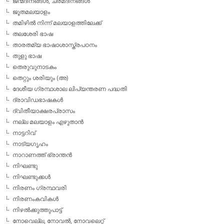
ജന്മദിനങ്ങള്‍, ചരമദിനങ്ങള്‍
ജൂതമലയാളം
തമിഴില്‍ നിന്ന് മലയാളത്തിലേക്ക്
തലശേരി ഭാഷ
താരതമ്യ ഭാഷാശാസ്ത്രപഠനം
തുളു ഭാഷ
തെരുവുനാടകം
തെറ്റും ശരിയും (അ)
ദേശീയ ഗ്രന്ഥശാല ലിപ്യന്തരണ പദ്ധതി
ദ്രാവിഡഭാഷകള്‍
ദ്വിതീയാക്ഷരപ്രാസം
നല്ല മലയാളം എഴുതാന്‍
നാട്ടറിവ്
നാട്യഗൃഹം
നാറാണത്ത് ഭ്രാന്തന്‍
നിഘണ്ടു
നിഘണ്ടുക്കള്‍
നിരണം ഗ്രന്ഥവരി
നിരണംകവികള്‍
നിഴല്‍ക്കുത്തുപാട്ട്
നോവെല്ല, നോവല്‍, നോവലെറ്റ്