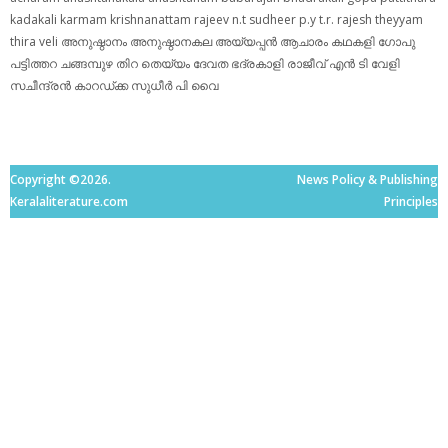
kadakali
karmam
krishnanattam
rajeev n.t
sudheer p.y
t.r. rajesh
theyyam
thira
veli
അനുഷ്ഠാനം
അനുഷ്ഠാനകല
അയ്യപ്പന്‍
ആചാരം
കഥകളി
ഗോപു
പട്ടിത്തറ
ചങ്ങമ്പുഴ
തിറ
തെയ്യം
ദേവത
ഭദ്രകാളി
രാജീവ് എൻ ടി
വേളി
സചീന്ദ്രന്‍ കാറഡ്ക്ക
സുധീര്‍ പി വൈ
Copyright ©2026.
News Policy & Publishing
Keralaliterature.com
Principles