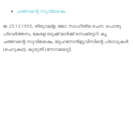
ചത്തവന്റെ സുവിശേഷം
ജ: 25.12.1955, തിരുവല്‌ള. ജോ: സാഹിത്യ രചന, പൊതു
പ്രവര്‍ത്തനം, കേരള ബുക്ക് മാര്‍ക്ക് സെക്രട്ടറി. കൃ:
ചത്തവന്റെ സുവിശേഷം, യൂഹനോന്‍ളൂവിസിന്റെ പ്രാവുകള്‍
(ചെറുകഥ), കുരുതി (നോവലെറ്റ്).