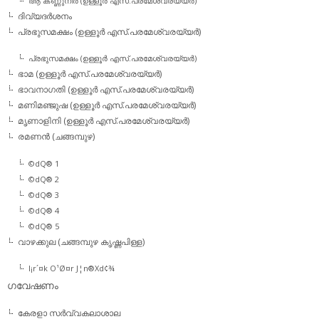
ആ കണ്ണുനീര്‍ (ഉള്ളൂര്‍ എസ്.പരമേശ്വരയ്യര്‍)
ദിവ്യദര്‍ശനം
പ്രഭുസമക്ഷം (ഉള്ളൂര്‍ എസ്.പരമേശ്വരയ്യര്‍)
പ്രഭുസമക്ഷം (ഉള്ളൂര്‍ എസ്.പരമേശ്വരയ്യര്‍)
ഭാമ (ഉള്ളൂര്‍ എസ്.പരമേശ്വരയ്യര്‍)
ഭാവനാഗതി (ഉള്ളൂര്‍ എസ്.പരമേശ്വരയ്യര്‍)
മണിമഞ്ജുഷ (ഉള്ളൂര്‍ എസ്.പരമേശ്വരയ്യര്‍)
മൃണാളിനി (ഉള്ളൂര്‍ എസ്.പരമേശ്വരയ്യര്‍)
രമണന്‍ (ചങ്ങമ്പുഴ)
©dQ® 1
©dQ® 2
©dQ® 3
©dQ® 4
©dQ® 5
വാഴക്കുല (ചങ്ങമ്പുഴ കൃഷ്ണപിള്ള)
l¡r´¤k O¹Ø¤r J¦n®Xd¢¾
ഗവേഷണം
കേരളാ സര്‍വ്വകലാശാല