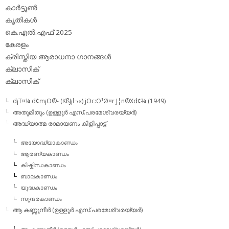
കാര്‍ട്ടൂണ്‍
കൃതികള്‍
കെ.എല്‍.എഫ് 2025
കേരളം
ക്രിസ്തീയ ആരാധനാ ഗാനങ്ങള്‍
ക്ലാസിക്‌
ക്ലാസിക്
d¡T¤¼ d¢m¡O®- (KßJ¡l¬«) jOc:O¹Ø¤r J¦n®Xd¢¾ (1949)
അതുമിതും (ഉള്ളൂര്‍ എസ്.പരമേശ്വരയ്യര്‍)
അദ്ധ്യാത്മ രാമായണം കിളിപ്പാട്ട്‌
അയോദ്ധ്യാകാണ്ഡം
ആരണ്യകാണ്ഡം
കിഷ്കിന്ധകാണ്ഡം
ബാലകാണ്ഡം
യൂദ്ധകാണ്ഡം
സുന്ദരകാണ്ഡം
ആ കണ്ണുനീര്‍ (ഉള്ളൂര്‍ എസ്.പരമേശ്വരയ്യര്‍)