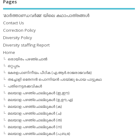
Pages
‘മാര്‍ത്താണ്ഡവര്‍മ്മ’ യിലെ കഥാപാത്രങ്ങള്‍
Contact Us
Correction Policy
Diversity Policy
Diversity staffing Report
Home
ഒരായിരം പഴഞ്ചൊല്‍
ഒറ്റപ്പദം
കേരളപാണിനീയം പീഠിക (എ.ആര്‍.രാജരാജവര്‍മ)
തച്ചോളി ഒതേനൻ പൊന്നിയൻ പടയ്‌ക്കു പോയ പാട്ടുകഥ
പതിനെട്ടരക്കവികള്‍
മലയാള പഴഞ്ചൊല്ലുകള്‍ (ഇ,ഈ)
മലയാള പഴഞ്ചൊല്ലുകള്‍ (ഉ,ഊ,എ)
മലയാള പഴഞ്ചൊല്ലുകള്‍ (ക)
മലയാള പഴഞ്ചൊല്ലുകള്‍ (ച)
മലയാള പഴഞ്ചൊല്ലുകള്‍ (ത)
മലയാള പഴഞ്ചൊല്ലുകള്‍ (ന)
മലയാള പഴഞ്ചൊല്ലുകള്‍ (പ,ബ,ഭ)