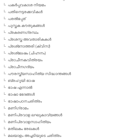
പകര്‍പ്പവകാശ നിയമം
പതിനെട്ടരക്കവികള്‍
പരല്‍പ്പേര്
പുസ്തക കൗതുകങ്ങള്‍
പ്രകരണഗ്രന്ഥം
പ്രശസ്ത അവതാരികകള്‍
പ്രശ്‌നോത്തരി (ക്വിസ്)
പ്രശ്ലേഷം (ചിഹ്നനം)
പ്രാചീനകവിത്രയം
പ്രാചീനഗദ്യം
പൗരസ്ത്യസാഹിത്യ സിദ്ധാന്തങ്ങള്‍
ബ്രഹൂയി ഭാഷ
ഭാഷ എന്നാല്‍
ഭാഷാ ഭേദങ്ങള്‍
ഭാഷാപഠനചരിത്രം
മണിഗ്രാമം
മണിപ്രവാള ലഘുകാവ്യങ്ങള്‍
മണിപ്രവാളസാഹിത്യം
മതിലകം രേഖകള്‍
മലയാളം അച്ചടിയുടെ ചരിത്രം