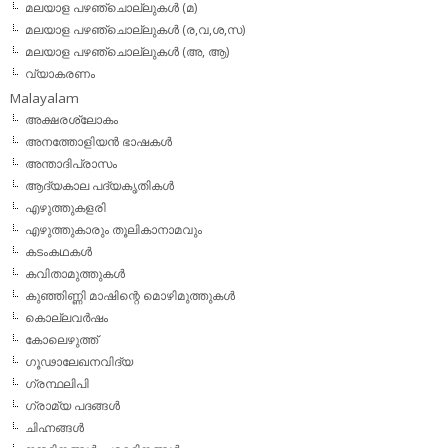
മലയാള പഴഞ്ചൊല്ലുകള്‍ (മ)
മലയാള പഴഞ്ചൊല്ലുകള്‍ (ര,വ,ശ,സ)
മലയാള പഴഞ്ചൊല്ലുകൾ (അ, ആ)
വ്യാകരണം
Malayalam
അക്ഷരശ്ലോകം
അനത്തോളിയന്‍ ഭാഷകള്‍
അന്താദിപ്രാസം
ആദ്യകാല പദ്യകൃതികള്‍
എഴുത്തുകളരി
എഴുത്തുകാരും തൂലികാനാമവും
കടംകഥകള്‍
കവിതാമുത്തുകള്‍
കുഞ്ഞിണ്ണി മാഷിന്റെ മൊഴിമുത്തുകള്‍
കൊല്ലവര്‍ഷം
കോലെഴുത്ത്
ഗൂഢാലേഖനവിദ്യ
ഗ്രന്ഥലിപി
ഗ്രാമ്യ പദങ്ങള്‍
ചിഹ്നങ്ങള്‍