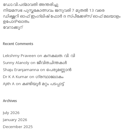
ഡോ.വി.പദ്മാവതി അന്തരിച്ചു
നിയമസഭ പുസ്തകോത്സവം ജനുവരി 7 മുതല്‍ 13 വരെ
ഡിക്ഷ്ണറി ഓഫ് ഇംഗ്ലിഷ് ഫോര്‍ ദ സ്പീക്കേഴ്‌സ് ഓഫ് മലയാളം
ഉപോദ്ഘാതം
വേറാക്കൂറ്
Recent Comments
Lekshmy Praveen
on
കനകലത. വി. വി
Sunny Alanoly
on
ജീവിതചിന്തകള്‍
Shaju Eranjamanna
on
പെരുമണ്ണാന്‍
Dr K A Kumar
on
ഗ്രന്ഥാലോകം
Ajith A
on
കണ്ടിയൂര്‍ മറ്റം പടപ്പാട്ട്‌
Archives
July 2026
January 2026
December 2025