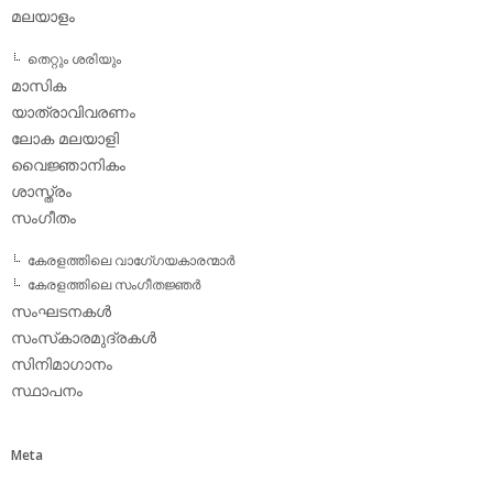
മലയാളം
തെറ്റും ശരിയും
മാസിക
യാത്രാവിവരണം
ലോക മലയാളി
വൈജ്ഞാനികം
ശാസ്ത്രം
സംഗീതം
കേരളത്തിലെ വാഗേ്ഗയകാരന്മാര്‍
കേരളത്തിലെ സംഗീതജ്ഞര്‍
സംഘടനകള്‍
സംസ്‌കാരമുദ്രകള്‍
സിനിമാഗാനം
സ്ഥാപനം
Meta