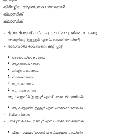
ക്രിസ്തീയ ആരാധനാ ഗാനങ്ങള്‍
ക്ലാസിക്‌
ക്ലാസിക്
d¡T¤¼ d¢m¡O®- (KßJ¡l¬«) jOc:O¹Ø¤r J¦n®Xd¢¾ (1949)
അതുമിതും (ഉള്ളൂര്‍ എസ്.പരമേശ്വരയ്യര്‍)
അദ്ധ്യാത്മ രാമായണം കിളിപ്പാട്ട്‌
അയോദ്ധ്യാകാണ്ഡം
ആരണ്യകാണ്ഡം
കിഷ്കിന്ധകാണ്ഡം
ബാലകാണ്ഡം
യൂദ്ധകാണ്ഡം
സുന്ദരകാണ്ഡം
ആ കണ്ണുനീര്‍ (ഉള്ളൂര്‍ എസ്.പരമേശ്വരയ്യര്‍)
ആ കണ്ണുനീര്‍ (ഉള്ളൂര്‍ എസ്.പരമേശ്വരയ്യര്‍)
ദിവ്യദര്‍ശനം
പ്രഭുസമക്ഷം (ഉള്ളൂര്‍ എസ്.പരമേശ്വരയ്യര്‍)
പ്രഭുസമക്ഷം (ഉള്ളൂര്‍ എസ്.പരമേശ്വരയ്യര്‍)