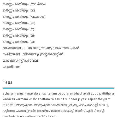
തെറ്റും ശരിയും (തവര്‍ഗം)
തെറ്റും ശരിയും (ന)
തെറ്റും ശരിയും (പവര്‍ഗം)
തെറ്റും ശരിയും (യ)
തെറ്റും ശരിയും (ര)
തെറ്റും ശരിയും (ല)
തെറ്റും ശരിയും (വ)
ഭാഷാജാലം 2- ഭാഷയുടെ ആകാശക്കാഴ്ചകള്‍
മഷിത്തണ്ട് (നിഘണ്ടു) ഇന്റര്‍നെറ്റില്‍
മാര്‍ക്‌സിസ്റ്റ് പദാവലി
യക്ഷിക്കഥ
Tags
acharam
anushtanakala
anushtanam
baburajan
bhadrakali
gopu pattithara
kadakali
karmam
krishnanattam
rajeev n.t
sudheer p.y
t.r. rajesh
theyyam
thira
veli
അനുഷ്ഠാനം
അനുഷ്ഠാനകല
അയ്യപ്പന്‍
ആചാരം
കഥകളി
ഗോപു
പട്ടിത്തറ
ചങ്ങമ്പുഴ
തിറ
തെയ്യം
ദേവത
ഭദ്രകാളി
രാജീവ് എൻ ടി
വേളി
സചീന്ദ്രന്‍ കാറഡ്ക്ക
സുധീര്‍ പി വൈ