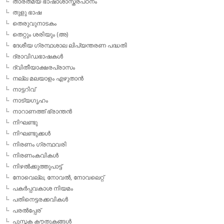
താരതമ്യ ഭാഷാശാസ്ത്രപഠനം
തുളു ഭാഷ
തെരുവുനാടകം
തെറ്റും ശരിയും (അ)
ദേശീയ ഗ്രന്ഥശാല ലിപ്യന്തരണ പദ്ധതി
ദ്രാവിഡഭാഷകള്‍
ദ്വിതീയാക്ഷരപ്രാസം
നല്ല മലയാളം എഴുതാന്‍
നാട്ടറിവ്
നാട്യഗൃഹം
നാറാണത്ത് ഭ്രാന്തന്‍
നിഘണ്ടു
നിഘണ്ടുക്കള്‍
നിരണം ഗ്രന്ഥവരി
നിരണംകവികള്‍
നിഴല്‍ക്കുത്തുപാട്ട്
നോവെല്ല, നോവല്‍, നോവലെറ്റ്
പകര്‍പ്പവകാശ നിയമം
പതിനെട്ടരക്കവികള്‍
പരല്‍പ്പേര്
പുസ്തക കൗതുകങ്ങള്‍