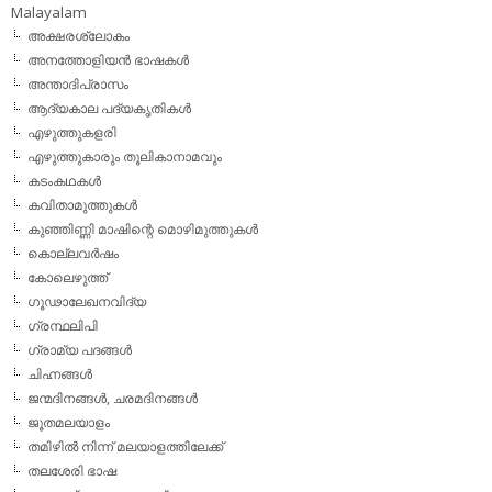
Malayalam
അക്ഷരശ്ലോകം
അനത്തോളിയന്‍ ഭാഷകള്‍
അന്താദിപ്രാസം
ആദ്യകാല പദ്യകൃതികള്‍
എഴുത്തുകളരി
എഴുത്തുകാരും തൂലികാനാമവും
കടംകഥകള്‍
കവിതാമുത്തുകള്‍
കുഞ്ഞിണ്ണി മാഷിന്റെ മൊഴിമുത്തുകള്‍
കൊല്ലവര്‍ഷം
കോലെഴുത്ത്
ഗൂഢാലേഖനവിദ്യ
ഗ്രന്ഥലിപി
ഗ്രാമ്യ പദങ്ങള്‍
ചിഹ്നങ്ങള്‍
ജന്മദിനങ്ങള്‍, ചരമദിനങ്ങള്‍
ജൂതമലയാളം
തമിഴില്‍ നിന്ന് മലയാളത്തിലേക്ക്
തലശേരി ഭാഷ