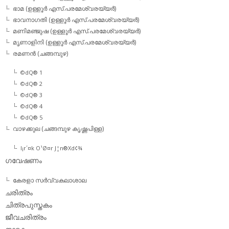
ഭാമ (ഉള്ളൂര്‍ എസ്.പരമേശ്വരയ്യര്‍)
ഭാവനാഗതി (ഉള്ളൂര്‍ എസ്.പരമേശ്വരയ്യര്‍)
മണിമഞ്ജുഷ (ഉള്ളൂര്‍ എസ്.പരമേശ്വരയ്യര്‍)
മൃണാളിനി (ഉള്ളൂര്‍ എസ്.പരമേശ്വരയ്യര്‍)
രമണന്‍ (ചങ്ങമ്പുഴ)
©dQ® 1
©dQ® 2
©dQ® 3
©dQ® 4
©dQ® 5
വാഴക്കുല (ചങ്ങമ്പുഴ കൃഷ്ണപിള്ള)
l¡r´¤k O¹Ø¤r J¦n®Xd¢¾
ഗവേഷണം
കേരളാ സര്‍വ്വകലാശാല
ചരിത്രം
ചിത്രപുസ്തകം
ജീവചരിത്രം