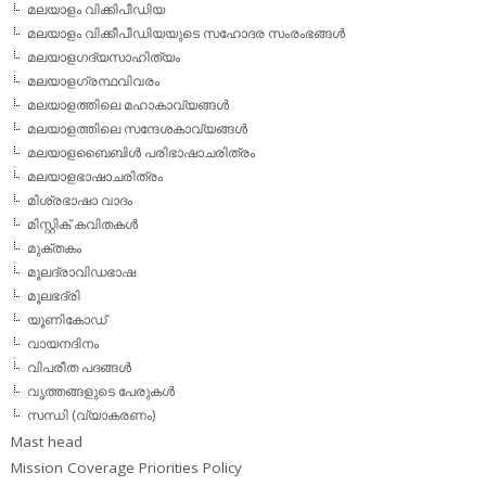
മലയാളം വിക്കിപീഡിയ
മലയാളം വിക്കീപീഡിയയുടെ സഹോദര സംരംഭങ്ങള്‍
മലയാളഗദ്യസാഹിത്യം
മലയാളഗ്രന്ഥവിവരം
മലയാളത്തിലെ മഹാകാവ്യങ്ങള്‍
മലയാളത്തിലെ സന്ദേശകാവ്യങ്ങള്‍
മലയാളബൈബിള്‍ പരിഭാഷാചരിത്രം
മലയാളഭാഷാചരിത്രം
മിശ്രഭാഷാ വാദം
മിസ്റ്റിക് കവിതകള്‍
മുക്തകം
മൂലദ്രാവിഡഭാഷ
മൂലഭദ്രി
യൂണികോഡ്
വായനദിനം
വിപരീത പദങ്ങള്‍
വൃത്തങ്ങളുടെ പേരുകള്‍
സന്ധി (വ്യാകരണം)
Mast head
Mission Coverage Priorities Policy