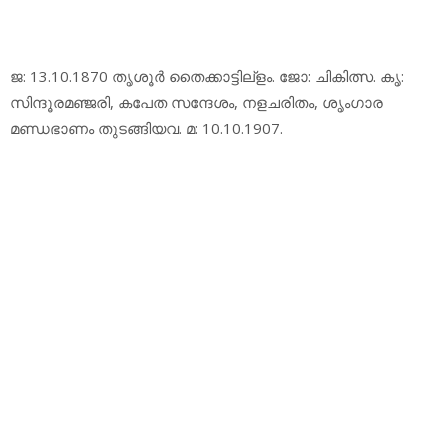
ജ: 13.10.1870 തൃശൂര്‍ തൈക്കാട്ടില്‌ളം. ജോ: ചികിത്സ. കൃ:
സിന്ദൂരമഞ്ജരി, കപേത സന്ദേശം, നളചരിതം, ശൃംഗാര
മണ്ഡഭാണം തുടങ്ങിയവ. മ: 10.10.1907.