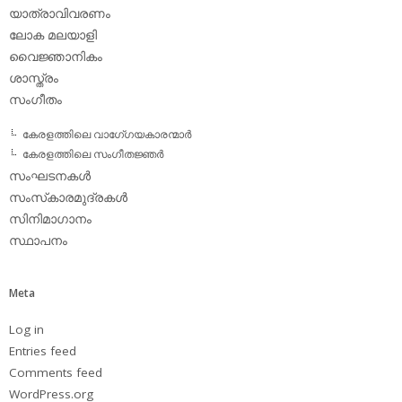
യാത്രാവിവരണം
ലോക മലയാളി
വൈജ്ഞാനികം
ശാസ്ത്രം
സംഗീതം
കേരളത്തിലെ വാഗേ്ഗയകാരന്മാര്‍
കേരളത്തിലെ സംഗീതജ്ഞര്‍
സംഘടനകള്‍
സംസ്‌കാരമുദ്രകള്‍
സിനിമാഗാനം
സ്ഥാപനം
Meta
Log in
Entries feed
Comments feed
WordPress.org