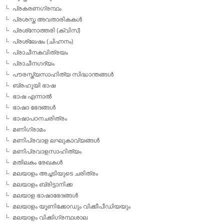
പ്രകരണഗ്രന്ഥം
പ്രശസ്ത അവതാരികകള്‍
പ്രശ്‌നോത്തരി (ക്വിസ്)
പ്രശ്ലേഷം (ചിഹ്നനം)
പ്രാചീനകവിത്രയം
പ്രാചീനഗദ്യം
പൗരസ്ത്യസാഹിത്യ സിദ്ധാന്തങ്ങള്‍
ബ്രഹൂയി ഭാഷ
ഭാഷ എന്നാല്‍
ഭാഷാ ഭേദങ്ങള്‍
ഭാഷാപഠനചരിത്രം
മണിഗ്രാമം
മണിപ്രവാള ലഘുകാവ്യങ്ങള്‍
മണിപ്രവാളസാഹിത്യം
മതിലകം രേഖകള്‍
മലയാളം അച്ചടിയുടെ ചരിത്രം
മലയാളം ബ്രിട്ടാനിക്ക
മലയാള ഭാഷാഭേദങ്ങള്‍
മലയാളം യൂണിക്കോഡും വിക്കീപീഡിയയും
മലയാളം വിക്കിഗ്രന്ഥശാല