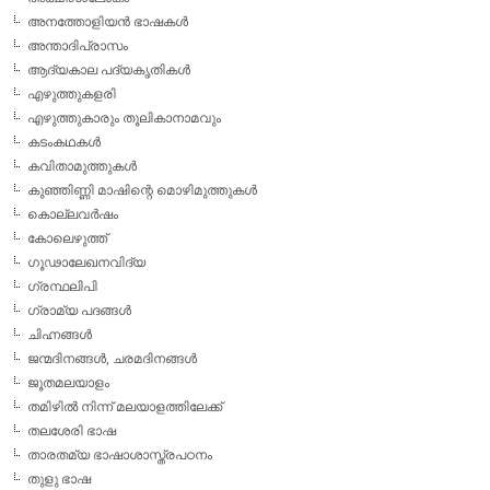
അനത്തോളിയന്‍ ഭാഷകള്‍
അന്താദിപ്രാസം
ആദ്യകാല പദ്യകൃതികള്‍
എഴുത്തുകളരി
എഴുത്തുകാരും തൂലികാനാമവും
കടംകഥകള്‍
കവിതാമുത്തുകള്‍
കുഞ്ഞിണ്ണി മാഷിന്റെ മൊഴിമുത്തുകള്‍
കൊല്ലവര്‍ഷം
കോലെഴുത്ത്
ഗൂഢാലേഖനവിദ്യ
ഗ്രന്ഥലിപി
ഗ്രാമ്യ പദങ്ങള്‍
ചിഹ്നങ്ങള്‍
ജന്മദിനങ്ങള്‍, ചരമദിനങ്ങള്‍
ജൂതമലയാളം
തമിഴില്‍ നിന്ന് മലയാളത്തിലേക്ക്
തലശേരി ഭാഷ
താരതമ്യ ഭാഷാശാസ്ത്രപഠനം
തുളു ഭാഷ