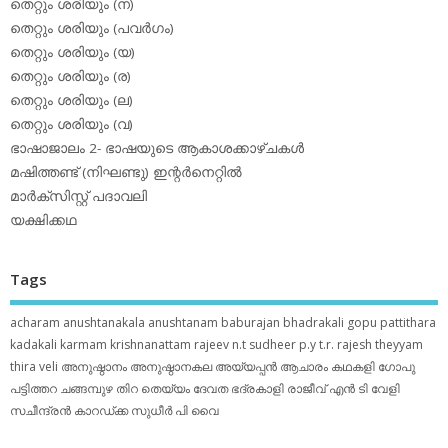
തെറ്റും ശരിയും (ന)
തെറ്റും ശരിയും (പവര്‍ഗം)
തെറ്റും ശരിയും (യ)
തെറ്റും ശരിയും (ര)
തെറ്റും ശരിയും (ല)
തെറ്റും ശരിയും (വ)
ഭാഷാജാലം 2- ഭാഷയുടെ ആകാശക്കാഴ്ചകള്‍
മഷിത്തണ്ട് (നിഘണ്ടു) ഇന്റര്‍നെറ്റില്‍
മാര്‍ക്‌സിസ്റ്റ് പദാവലി
യക്ഷിക്കഥ
Tags
acharam
anushtanakala
anushtanam
baburajan
bhadrakali
gopu pattithara
kadakali
karmam
krishnanattam
rajeev n.t
sudheer p.y
t.r. rajesh
theyyam
thira
veli
അനുഷ്ഠാനം
അനുഷ്ഠാനകല
അയ്യപ്പന്‍
ആചാരം
കഥകളി
ഗോപു
പട്ടിത്തറ
ചങ്ങമ്പുഴ
തിറ
തെയ്യം
ദേവത
ഭദ്രകാളി
രാജീവ് എൻ ടി
വേളി
സചീന്ദ്രന്‍ കാറഡ്ക്ക
സുധീര്‍ പി വൈ