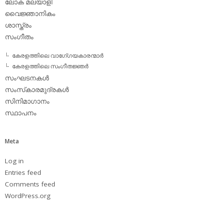
ലോക മലയാളി
വൈജ്ഞാനികം
ശാസ്ത്രം
സംഗീതം
കേരളത്തിലെ വാഗേ്ഗയകാരന്മാര്‍
കേരളത്തിലെ സംഗീതജ്ഞര്‍
സംഘടനകള്‍
സംസ്‌കാരമുദ്രകള്‍
സിനിമാഗാനം
സ്ഥാപനം
Meta
Log in
Entries feed
Comments feed
WordPress.org