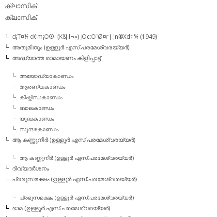
ക്ലാസിക്‌
ക്ലാസിക്
d¡T¤¼ d¢m¡O®- (KßJ¡l¬«) jOc:O¹Ø¤r J¦n®Xd¢¾ (1949)
അതുമിതും (ഉള്ളൂര്‍ എസ്.പരമേശ്വരയ്യര്‍)
അദ്ധ്യാത്മ രാമായണം കിളിപ്പാട്ട്‌
അയോദ്ധ്യാകാണ്ഡം
ആരണ്യകാണ്ഡം
കിഷ്കിന്ധകാണ്ഡം
ബാലകാണ്ഡം
യൂദ്ധകാണ്ഡം
സുന്ദരകാണ്ഡം
ആ കണ്ണുനീര്‍ (ഉള്ളൂര്‍ എസ്.പരമേശ്വരയ്യര്‍)
ആ കണ്ണുനീര്‍ (ഉള്ളൂര്‍ എസ്.പരമേശ്വരയ്യര്‍)
ദിവ്യദര്‍ശനം
പ്രഭുസമക്ഷം (ഉള്ളൂര്‍ എസ്.പരമേശ്വരയ്യര്‍)
പ്രഭുസമക്ഷം (ഉള്ളൂര്‍ എസ്.പരമേശ്വരയ്യര്‍)
ഭാമ (ഉള്ളൂര്‍ എസ്.പരമേശ്വരയ്യര്‍)