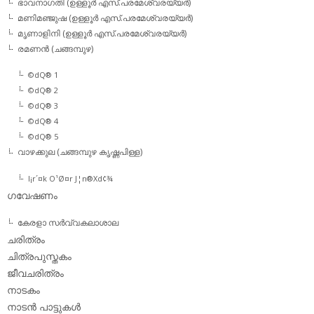
ഭാവനാഗതി (ഉള്ളൂര്‍ എസ്.പരമേശ്വരയ്യര്‍)
മണിമഞ്ജുഷ (ഉള്ളൂര്‍ എസ്.പരമേശ്വരയ്യര്‍)
മൃണാളിനി (ഉള്ളൂര്‍ എസ്.പരമേശ്വരയ്യര്‍)
രമണന്‍ (ചങ്ങമ്പുഴ)
©dQ® 1
©dQ® 2
©dQ® 3
©dQ® 4
©dQ® 5
വാഴക്കുല (ചങ്ങമ്പുഴ കൃഷ്ണപിള്ള)
l¡r´¤k O¹Ø¤r J¦n®Xd¢¾
ഗവേഷണം
കേരളാ സര്‍വ്വകലാശാല
ചരിത്രം
ചിത്രപുസ്തകം
ജീവചരിത്രം
നാടകം
നാടന്‍ പാട്ടുകള്‍