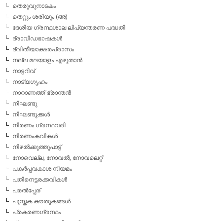
തെരുവുനാടകം
തെറ്റും ശരിയും (അ)
ദേശീയ ഗ്രന്ഥശാല ലിപ്യന്തരണ പദ്ധതി
ദ്രാവിഡഭാഷകള്‍
ദ്വിതീയാക്ഷരപ്രാസം
നല്ല മലയാളം എഴുതാന്‍
നാട്ടറിവ്
നാട്യഗൃഹം
നാറാണത്ത് ഭ്രാന്തന്‍
നിഘണ്ടു
നിഘണ്ടുക്കള്‍
നിരണം ഗ്രന്ഥവരി
നിരണംകവികള്‍
നിഴല്‍ക്കുത്തുപാട്ട്
നോവെല്ല, നോവല്‍, നോവലെറ്റ്
പകര്‍പ്പവകാശ നിയമം
പതിനെട്ടരക്കവികള്‍
പരല്‍പ്പേര്
പുസ്തക കൗതുകങ്ങള്‍
പ്രകരണഗ്രന്ഥം