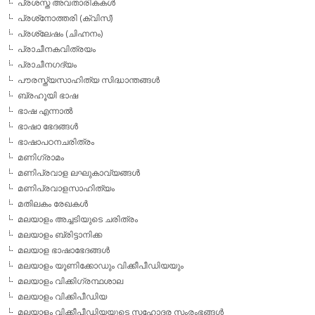
പ്രശസ്ത അവതാരികകള്‍
പ്രശ്‌നോത്തരി (ക്വിസ്)
പ്രശ്ലേഷം (ചിഹ്നനം)
പ്രാചീനകവിത്രയം
പ്രാചീനഗദ്യം
പൗരസ്ത്യസാഹിത്യ സിദ്ധാന്തങ്ങള്‍
ബ്രഹൂയി ഭാഷ
ഭാഷ എന്നാല്‍
ഭാഷാ ഭേദങ്ങള്‍
ഭാഷാപഠനചരിത്രം
മണിഗ്രാമം
മണിപ്രവാള ലഘുകാവ്യങ്ങള്‍
മണിപ്രവാളസാഹിത്യം
മതിലകം രേഖകള്‍
മലയാളം അച്ചടിയുടെ ചരിത്രം
മലയാളം ബ്രിട്ടാനിക്ക
മലയാള ഭാഷാഭേദങ്ങള്‍
മലയാളം യൂണിക്കോഡും വിക്കീപീഡിയയും
മലയാളം വിക്കിഗ്രന്ഥശാല
മലയാളം വിക്കിപീഡിയ
മലയാളം വിക്കീപീഡിയയുടെ സഹോദര സംരംഭങ്ങള്‍