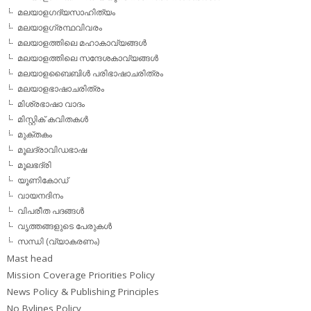
മലയാളഗദ്യസാഹിത്യം
മലയാളഗ്രന്ഥവിവരം
മലയാളത്തിലെ മഹാകാവ്യങ്ങള്‍
മലയാളത്തിലെ സന്ദേശകാവ്യങ്ങള്‍
മലയാളബൈബിള്‍ പരിഭാഷാചരിത്രം
മലയാളഭാഷാചരിത്രം
മിശ്രഭാഷാ വാദം
മിസ്റ്റിക് കവിതകള്‍
മുക്തകം
മൂലദ്രാവിഡഭാഷ
മൂലഭദ്രി
യൂണികോഡ്
വായനദിനം
വിപരീത പദങ്ങള്‍
വൃത്തങ്ങളുടെ പേരുകള്‍
സന്ധി (വ്യാകരണം)
Mast head
Mission Coverage Priorities Policy
News Policy & Publishing Principles
No Bylines Policy