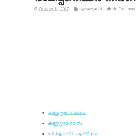
October 14, 2017
എഴുത്തുകാര്‍
No Comment
കണ്ണശ്ശരാമായണം
കണ്ണശ്ശഭാഗവതം
m¢-l-j¡-±Y¢ h¡-p¡-Y®h¬«