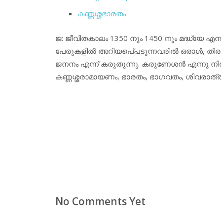
കണ്ണശ്ശഭാരതം
ജ: ജീവിതകാലം 1350 നും 1450 നും മദ്ധ്യേ എന്നു
പേരുകളില്‍ അറിയപെ്പടുന്നവരില്‍ ഒരാള്‍, തിര
ജനനം എന്ന് കരുതുന്നു. കരുണേശന്‍ എന്നു ന
കണ്ണശ്ശരാമായണം, ഭാരതം, ഭാഗവതം, ശിവരാത്ര
No Comments Yet