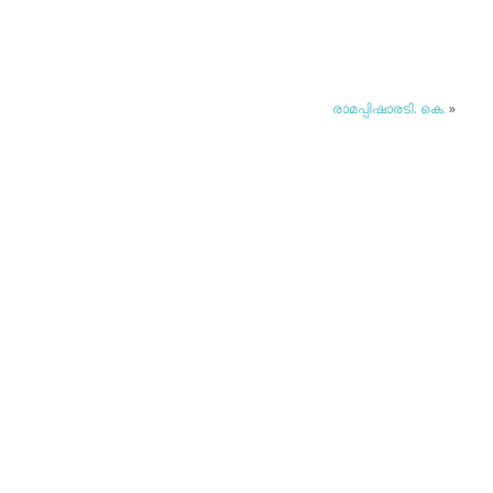
രാമപ്പിഷാരടി. കെ.
»