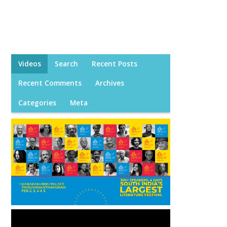
Videos
Search
Recent Posts
Recent Comments
Archives
Categories
Meta