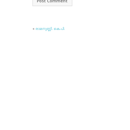
«
രാമനുണ്ണി. കെ.പി.