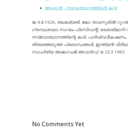
ആശാന്‍ – നവോത്ഥാനത്തിന്റെ കവി
ജ: 6.8.1926, തലശേ്ശരി. ജോ: തവന്നൂരില്‍ റൂറല്‍ ഇ
ഗ്രന്ഥശാലാ സംഘം പ്രസിഡന്റ്, ദേശാഭിമാനി വാ
നവ്വോത്ഥാനത്തിന്റെ കവി, പാര്‍ശ്വവീകഷണം,
തിരഞ്ഞെടുത്ത പ്രബന്ധങ്ങള്‍, ഇന്ത്യന്‍ വിദ്
സാഹിത്യ അക്കാഡമി അവാര്‍ഡ്. മ: 23.3.1985.
No Comments Yet