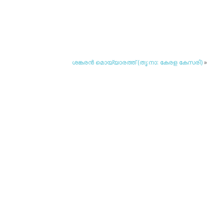
ശങ്കരന്‍ മൊയ്യാരത്ത് (തൂ:നാ: കേരള കേസരി)
»