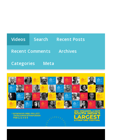
Videos
Search
Recent Posts
Recent Comments
Archives
Categories
Meta