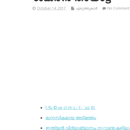
October 14, 2017
എഴുത്തുകാര്‍
No Comment
l-¾-©·¡w cl-i¤-L-·¢-¨us Jl¢
മാനസികമായ അടിമത്തം
ഇന്ത്യന്‍ വിദ്യാഭ്യാസം നൂറ്റാണ്ടുകളില