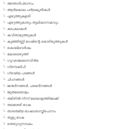
അന്താദിപ്രാസം
ആദ്യകാല പദ്യകൃതികള്‍
എഴുത്തുകളരി
എഴുത്തുകാരും തൂലികാനാമവും
കടംകഥകള്‍
കവിതാമുത്തുകള്‍
കുഞ്ഞിണ്ണി മാഷിന്റെ മൊഴിമുത്തുകള്‍
കൊല്ലവര്‍ഷം
കോലെഴുത്ത്
ഗൂഢാലേഖനവിദ്യ
ഗ്രന്ഥലിപി
ഗ്രാമ്യ പദങ്ങള്‍
ചിഹ്നങ്ങള്‍
ജന്മദിനങ്ങള്‍, ചരമദിനങ്ങള്‍
ജൂതമലയാളം
തമിഴില്‍ നിന്ന് മലയാളത്തിലേക്ക്
തലശേരി ഭാഷ
താരതമ്യ ഭാഷാശാസ്ത്രപഠനം
തുളു ഭാഷ
തെരുവുനാടകം