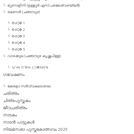
മൃണാളിനി (ഉള്ളൂര്‍ എസ്.പരമേശ്വരയ്യര്‍)
രമണന്‍ (ചങ്ങമ്പുഴ)
©dQ® 1
©dQ® 2
©dQ® 3
©dQ® 4
©dQ® 5
വാഴക്കുല (ചങ്ങമ്പുഴ കൃഷ്ണപിള്ള)
l¡r´¤k O¹Ø¤r J¦n®Xd¢¾
ഗവേഷണം
കേരളാ സര്‍വ്വകലാശാല
ചരിത്രം
ചിത്രപുസ്തകം
ജീവചരിത്രം
നാടകം
നാടന്‍ പാട്ടുകള്‍
നിയമസഭാ പുസ്തകോത്സവം 2025