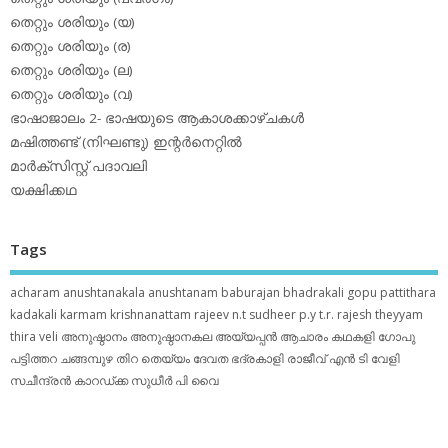
തെറ്റും ശരിയും (യ)
തെറ്റും ശരിയും (ര)
തെറ്റും ശരിയും (ല)
തെറ്റും ശരിയും (വ)
ഭാഷാജാലം 2- ഭാഷയുടെ ആകാശക്കാഴ്ചകള്‍
മഷിത്തണ്ട് (നിഘണ്ടു) ഇന്റര്‍നെറ്റില്‍
മാര്‍ക്‌സിസ്റ്റ് പദാവലി
യക്ഷിക്കഥ
Tags
acharam
anushtanakala
anushtanam
baburajan
bhadrakali
gopu pattithara
kadakali
karmam
krishnanattam
rajeev n.t
sudheer p.y
t.r. rajesh
theyyam
thira
veli
അനുഷ്ഠാനം
അനുഷ്ഠാനകല
അയ്യപ്പന്‍
ആചാരം
കഥകളി
ഗോപു
പട്ടിത്തറ
ചങ്ങമ്പുഴ
തിറ
തെയ്യം
ദേവത
ഭദ്രകാളി
രാജീവ് എൻ ടി
വേളി
സചീന്ദ്രന്‍ കാറഡ്ക്ക
സുധീര്‍ പി വൈ