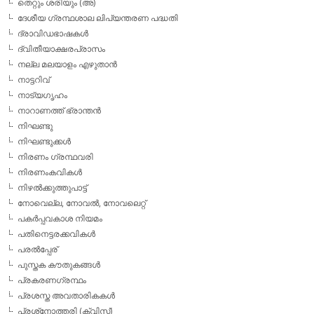
തെറ്റും ശരിയും (അ)
ദേശീയ ഗ്രന്ഥശാല ലിപ്യന്തരണ പദ്ധതി
ദ്രാവിഡഭാഷകള്‍
ദ്വിതീയാക്ഷരപ്രാസം
നല്ല മലയാളം എഴുതാന്‍
നാട്ടറിവ്
നാട്യഗൃഹം
നാറാണത്ത് ഭ്രാന്തന്‍
നിഘണ്ടു
നിഘണ്ടുക്കള്‍
നിരണം ഗ്രന്ഥവരി
നിരണംകവികള്‍
നിഴല്‍ക്കുത്തുപാട്ട്
നോവെല്ല, നോവല്‍, നോവലെറ്റ്
പകര്‍പ്പവകാശ നിയമം
പതിനെട്ടരക്കവികള്‍
പരല്‍പ്പേര്
പുസ്തക കൗതുകങ്ങള്‍
പ്രകരണഗ്രന്ഥം
പ്രശസ്ത അവതാരികകള്‍
പ്രശ്‌നോത്തരി (ക്വിസ്)