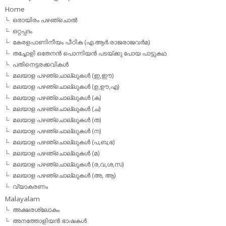
Home
ഒരായിരം പഴഞ്ചൊല്‍
ഒറ്റപ്പദം
കേരളപാണിനീയം പീഠിക (എ.ആര്‍.രാജരാജവര്‍മ)
തച്ചോളി ഒതേനൻ പൊന്നിയൻ പടയ്‌ക്കു പോയ പാട്ടുകഥ
പതിനെട്ടരക്കവികള്‍
മലയാള പഴഞ്ചൊല്ലുകള്‍ (ഇ,ഈ)
മലയാള പഴഞ്ചൊല്ലുകള്‍ (ഉ,ഊ,എ)
മലയാള പഴഞ്ചൊല്ലുകള്‍ (ക)
മലയാള പഴഞ്ചൊല്ലുകള്‍ (ച)
മലയാള പഴഞ്ചൊല്ലുകള്‍ (ത)
മലയാള പഴഞ്ചൊല്ലുകള്‍ (ന)
മലയാള പഴഞ്ചൊല്ലുകള്‍ (പ,ബ,ഭ)
മലയാള പഴഞ്ചൊല്ലുകള്‍ (മ)
മലയാള പഴഞ്ചൊല്ലുകള്‍ (ര,വ,ശ,സ)
മലയാള പഴഞ്ചൊല്ലുകൾ (അ, ആ)
വ്യാകരണം
Malayalam
അക്ഷരശ്ലോകം
അനത്തോളിയന്‍ ഭാഷകള്‍