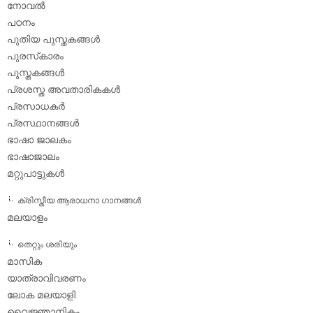
നോവല്‍
പഠനം
പുതിയ പുസ്തകങ്ങള്‍
പുരസ്‌കാരം
പുസ്തകങ്ങള്‍
പ്രശസ്ത അവതാരികകള്‍
പ്രസാധകര്‍
പ്രസ്ഥാനങ്ങള്‍
ഭാഷാ ജാലകം
ഭാഷാജാലം
മറ്റുപാട്ടുകള്‍
ക്രിസ്തീയ ആരാധനാ ഗാനങ്ങള്‍
മലയാളം
തെറ്റും ശരിയും
മാസിക
യാത്രാവിവരണം
ലോക മലയാളി
വൈജ്ഞാനികം