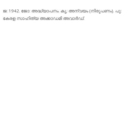
ജ: 1942. ജോ: അദ്ധ്യാപനം. കൃ: അന്വയം (നിരൂപണം). പു:
കേരള സാഹിത്യ അക്കാഡമി അവാര്‍ഡ്.