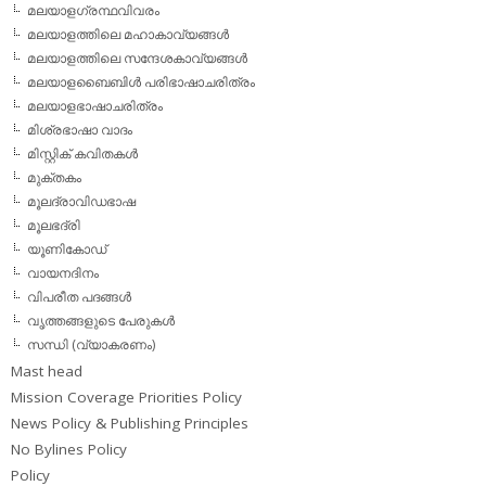
മലയാളഗ്രന്ഥവിവരം
മലയാളത്തിലെ മഹാകാവ്യങ്ങള്‍
മലയാളത്തിലെ സന്ദേശകാവ്യങ്ങള്‍
മലയാളബൈബിള്‍ പരിഭാഷാചരിത്രം
മലയാളഭാഷാചരിത്രം
മിശ്രഭാഷാ വാദം
മിസ്റ്റിക് കവിതകള്‍
മുക്തകം
മൂലദ്രാവിഡഭാഷ
മൂലഭദ്രി
യൂണികോഡ്
വായനദിനം
വിപരീത പദങ്ങള്‍
വൃത്തങ്ങളുടെ പേരുകള്‍
സന്ധി (വ്യാകരണം)
Mast head
Mission Coverage Priorities Policy
News Policy & Publishing Principles
No Bylines Policy
Policy