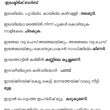
-ഇലക്ട്രിക് ബള്‍ബ്.
തലമുടി.
ഇലയില്ല, പൂവില്ല, കായില്ല കരിവള്ളി –
ഇലയില്ലാ മരത്തില്‍ നിന്ന് പൂക്കള്‍ കൊഴിയുക-
ചിരകുക.
നാളികേരം
ഇങ്ങേല വട്ട ചെമ്പ് അങ്ങേലയ്ക്കും, അങ്ങേലെ വട്ട ചെമ്പ്
കിണര്‍.
ഇങ്ങേലേയ്ക്കും കൊണ്ടുപോകാന്‍ സാധിക്കില്ല-
കണ്ണിലെ കൃഷ്ണമണി
ഇടത്തൊട്ടില്‍ കരിമീന്‍-
.
പാമ്പ്.
ഇടവഴിയിലൂടെ കരിവടിയോടി-
ഇടയ്ക്കിടയ്ക്ക് കെട്ടു കെട്ടി, മാനത്തേയ്ക്ക് വാലു നീട്ടി-
മുള.
കടുകുമണി.
ഇട്ടാല്‍ പൊട്ടാത്ത ഇംഗ്ലീഷ് മുട്ട-
ഇട്ട പായ് മടക്കില്ല, ചെറു പോത്തിനെ പൂട്ടില്ല, ചെറു