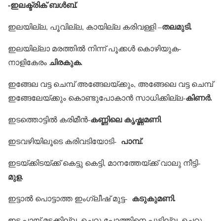
-ഇലക്ട്രിക് ബള്‍ബ്.
തലമുടി.
ഇലയില്ല, പൂവില്ല, കായില്ല കരിവള്ളി –
ഇലയില്ലാ മരത്തില്‍ നിന്ന് പൂക്കള്‍ കൊഴിയുക-
ചിരകുക.
നാളികേരം
ഇങ്ങേല വട്ട ചെമ്പ് അങ്ങേലയ്ക്കും, അങ്ങേലെ വട്ട ചെമ്പ്
കിണര്‍.
ഇങ്ങേലേയ്ക്കും കൊണ്ടുപോകാന്‍ സാധിക്കില്ല-
കണ്ണിലെ കൃഷ്ണമണി
ഇടത്തൊട്ടില്‍ കരിമീന്‍-
.
പാമ്പ്.
ഇടവഴിയിലൂടെ കരിവടിയോടി-
ഇടയ്ക്കിടയ്ക്ക് കെട്ടു കെട്ടി, മാനത്തേയ്ക്ക് വാലു നീട്ടി-
മുള.
കടുകുമണി.
ഇട്ടാല്‍ പൊട്ടാത്ത ഇംഗ്ലീഷ് മുട്ട-
ഇട്ട പായ് മടക്കില്ല, ചെറു പോത്തിനെ പൂട്ടില്ല, ചെറു