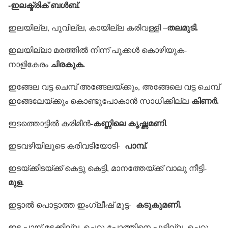
-ഇലക്ട്രിക് ബള്‍ബ്.
തലമുടി.
ഇലയില്ല, പൂവില്ല, കായില്ല കരിവള്ളി –
ഇലയില്ലാ മരത്തില്‍ നിന്ന് പൂക്കള്‍ കൊഴിയുക-
ചിരകുക.
നാളികേരം
ഇങ്ങേല വട്ട ചെമ്പ് അങ്ങേലയ്ക്കും, അങ്ങേലെ വട്ട ചെമ്പ്
കിണര്‍.
ഇങ്ങേലേയ്ക്കും കൊണ്ടുപോകാന്‍ സാധിക്കില്ല-
കണ്ണിലെ കൃഷ്ണമണി
ഇടത്തൊട്ടില്‍ കരിമീന്‍-
.
പാമ്പ്.
ഇടവഴിയിലൂടെ കരിവടിയോടി-
ഇടയ്ക്കിടയ്ക്ക് കെട്ടു കെട്ടി, മാനത്തേയ്ക്ക് വാലു നീട്ടി-
മുള.
കടുകുമണി.
ഇട്ടാല്‍ പൊട്ടാത്ത ഇംഗ്ലീഷ് മുട്ട-
ഇട്ട പായ് മടക്കില്ല, ചെറു പോത്തിനെ പൂട്ടില്ല, ചെറു