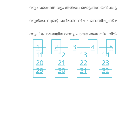
സൂചിക്കാലില്‍ വട്ടം തിരിയും മൊട്ടത്തലയന്‍ കുട്ടപ
സൂര്യനിലുണ്ട്, ചന്ദ്രനിലില്ല ചിങ്ങത്തിലുണ്ട്
സൂചി പോലെയില വന്നു, പായപോലെയില വിരി
1
2
3
4
5
11
12
13
14
20
21
22
23
29
30
31
32