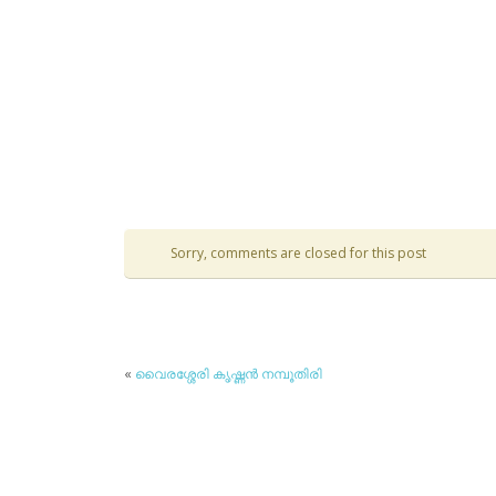
Sorry, comments are closed for this post
«
വൈരശ്ശേരി കൃഷ്ണന്‍ നമ്പൂതിരി