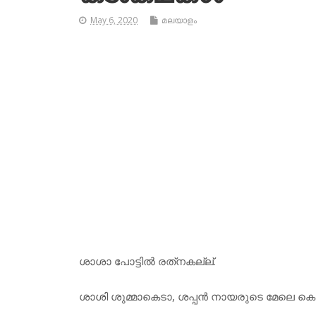
May 6, 2020
മലയാളം
ശാശാ പോട്ടില്‍ രത്‌നകല്ല്.
ശാശി ശുമ്മാകെടാ, ശപ്പന്‍ നായരുടെ മേലെ കെട