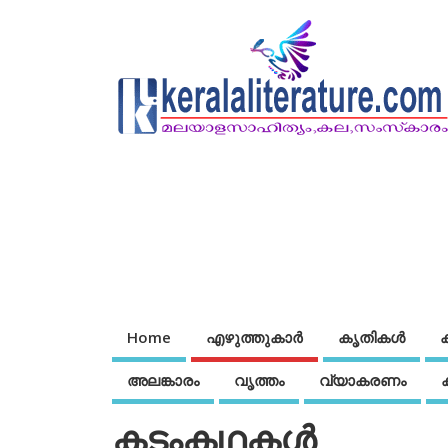
Home
എഴുത്തുകാര്‍
കൃതികൾ
അലങ്കാരം
വൃത്തം
വ്യാകരണം
കടംകഥകള്‍