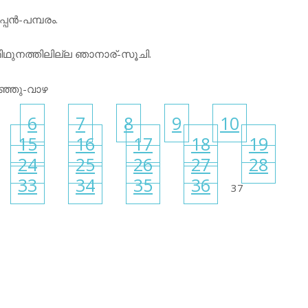
്പന്‍-പമ്പരം.
, മിഥുനത്തിലില്ല ഞാനാര്-സൂചി.
ഞ്ഞു-വാഴ
6
7
8
9
10
15
16
17
18
19
24
25
26
27
28
33
34
35
36
37